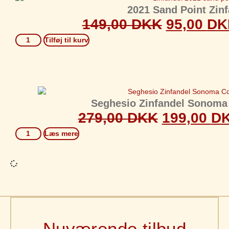
2021 Sand Point Zin
149,00
DKK
95,00
DK
Tilføj til kurv
Seghesio Zinfandel Sonoma
279,00
DKK
199,00
D
Læs mere
Nuværende tilbud