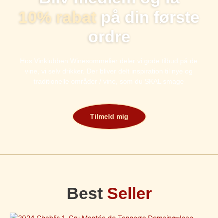
10% rabat
på din første
ordre
Hos Vinklubben Winesommelier deler vi gode tilbud på de
vine, vi selv drikker. Der bliver delt inspiration til nye og
traditionelle områder / vine, som du SKAL smage
Tilmeld mig
Best
Seller