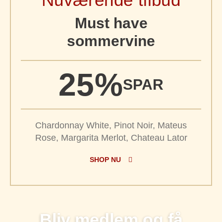
Must have
sommervine
25%
SPAR
Chardonnay White, Pinot Noir, Mateus
Rose, Margarita Merlot, Chateau Lator
SHOP NU
Bliv medlem og få