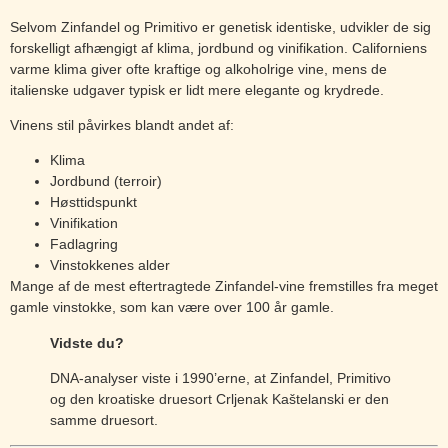
Selvom Zinfandel og Primitivo er genetisk identiske, udvikler de sig
forskelligt afhængigt af klima, jordbund og vinifikation. Californiens
varme klima giver ofte kraftige og alkoholrige vine, mens de
italienske udgaver typisk er lidt mere elegante og krydrede.
Vinens stil påvirkes blandt andet af:
Klima
Jordbund (terroir)
Høsttidspunkt
Vinifikation
Fadlagring
Vinstokkenes alder
Mange af de mest eftertragtede Zinfandel-vine fremstilles fra meget
gamle vinstokke, som kan være over 100 år gamle.
Vidste du?
DNA-analyser viste i 1990’erne, at Zinfandel, Primitivo
og den kroatiske druesort Crljenak Kaštelanski er den
samme druesort.