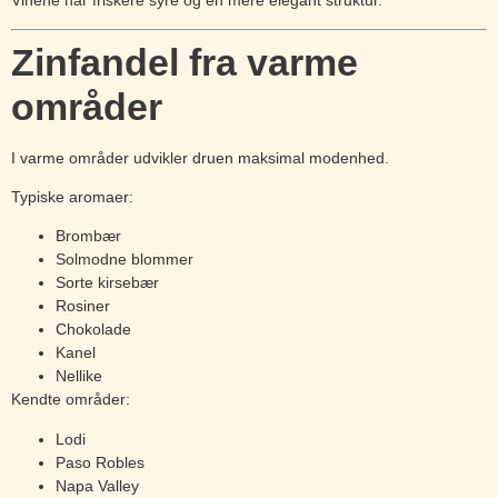
Vinene har friskere syre og en mere elegant struktur.
Zinfandel fra varme
områder
I varme områder udvikler druen maksimal modenhed.
Typiske aromaer:
Brombær
Solmodne blommer
Sorte kirsebær
Rosiner
Chokolade
Kanel
Nellike
Kendte områder:
Lodi
Paso Robles
Napa Valley