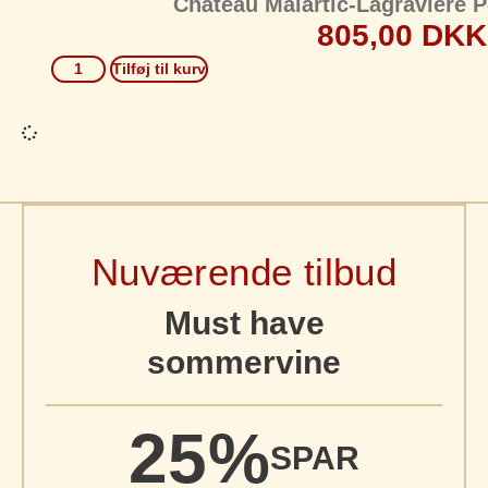
Château Malartic-Lagravière 
805,00
DKK
Tilføj til kurv
Nuværende tilbud
Must have
sommervine
25%
SPAR