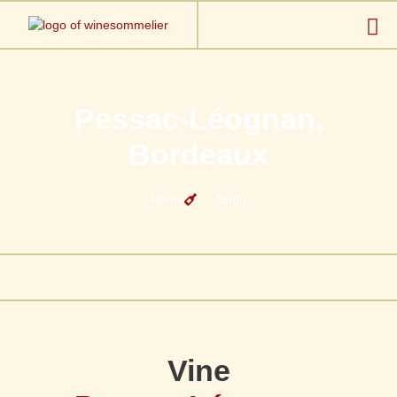
Pessac-Léognan,
Bordeaux
Home
Shop
Vine