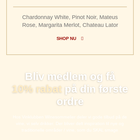
Chardonnay White, Pinot Noir, Mateus
Rose, Margarita Merlot, Chateau Lator
SHOP NU
Bliv medlem og få
10% rabat
på din første
ordre
Hos Vinklubben Winesommelier deler vi gode tilbud på de
vine, vi selv drikker. Der bliver delt inspiration til nye og
traditionelle områder / vine, som du SKAL smage