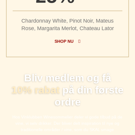
Chardonnay White, Pinot Noir, Mateus
Rose, Margarita Merlot, Chateau Lator
SHOP NU
Bliv medlem og få
10% rabat
på din første
ordre
Hos Vinklubben Winesommelier deler vi gode tilbud på de
vine, vi selv drikker. Der bliver delt inspiration til nye og
traditionelle områder / vine, som du SKAL smage