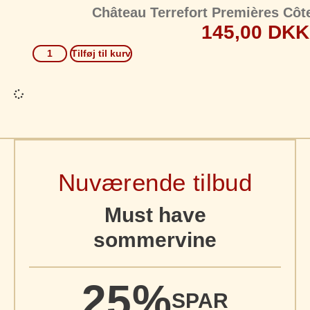
Château Terrefort Premières Côt
145,00
DKK
Tilføj til kurv
Nuværende tilbud
Must have
sommervine
25%
SPAR