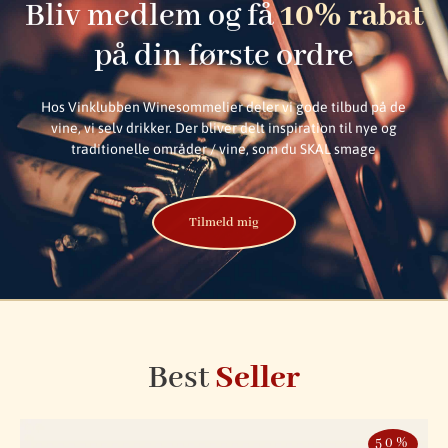
Bliv medlem og få
10% rabat
på din første ordre
Hos Vinklubben Winesommelier deler vi gode tilbud på de
vine, vi selv drikker. Der bliver delt inspiration til nye og
traditionelle områder / vine, som du SKAL smage
Tilmeld mig
Best
Seller
50%