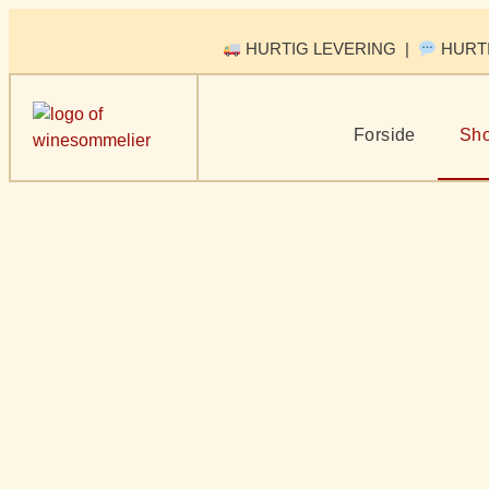
HURTIG LEVERING |
HURT
Forside
Sh