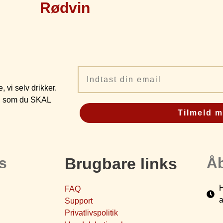
Rødvin
Email
 vi selv drikker.
ine, som du SKAL
Tilmeld m
s
Brugbare links
Åb
H
FAQ
a
Support
Privatlivspolitik