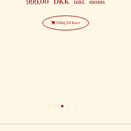
95,00
DKK
inkl. moms
149,00
DKK
Tilføj Til Kurv