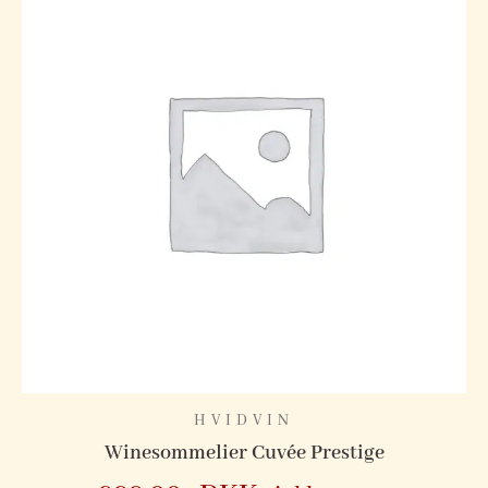
RØDVIN
2021 Sand Point Zinfandel