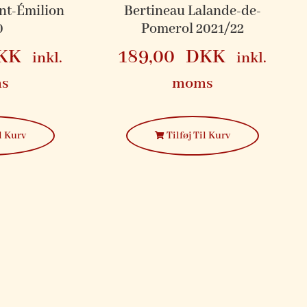
nt-Émilion
Bertineau Lalande-de-
0
Pomerol 2021/22
KK
189,00
DKK
inkl.
inkl.
s
moms
l Kurv
Tilføj Til Kurv