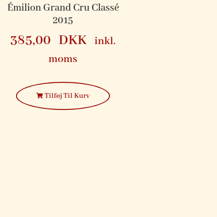
Émilion Grand Cru Classé
2015
385,00
DKK
inkl.
moms
Tilføj Til Kurv
HVIDV
2024 Chablis 1. 
Tonnerre Dom
Colle
299
399,00
DKK