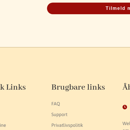
Tilmeld 
k Links
Brugbare links
Å
FAQ
Support
Web
ine
Privatlivspolitik