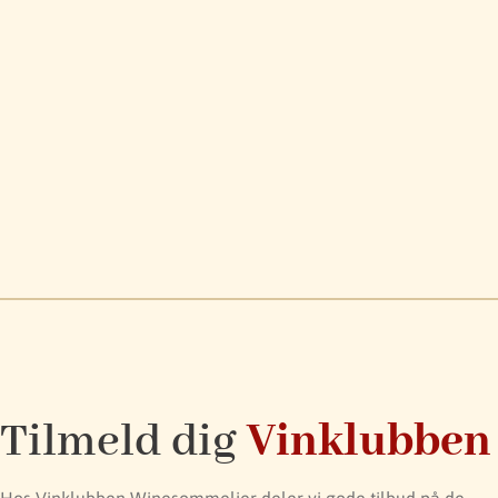
Tilmeld dig
Vinklubben
Hos Vinklubben Winesommelier deler vi gode tilbud på de