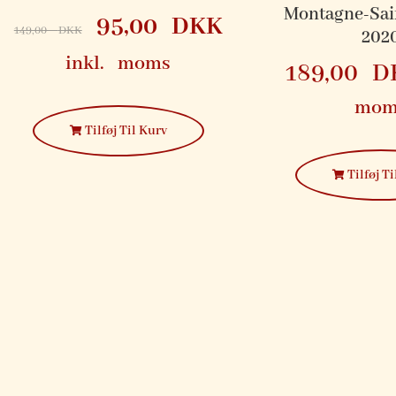
Montagne-Sai
95,00
DKK
149,00
DKK
202
inkl. moms
189,00
D
mom
Tilføj Til Kurv
Tilføj Ti