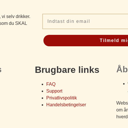
i selv drikker.
Email
e, som du SKAL
Tilmeld mi
s
Brugbare links
Åb
FAQ
Support
Privatlivspolitik
Websh
Handelsbetingelser
om år
hverd