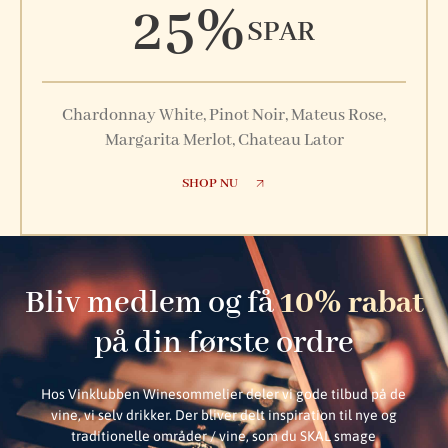
25%
SPAR
Chardonnay White, Pinot Noir, Mateus Rose,
Margarita Merlot, Chateau Lator
SHOP NU
Bliv medlem og få
10% rabat
på din første ordre
Hos Vinklubben Winesommelier deler vi gode tilbud på de
vine, vi selv drikker. Der bliver delt inspiration til nye og
traditionelle områder / vine, som du SKAL smage