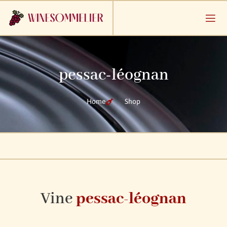
pessac-léognan
Home
Shop
Vine
pessac-léognan