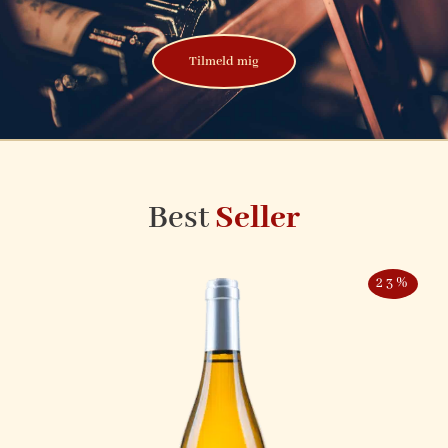
Tilmeld mig
Best
Seller
23%