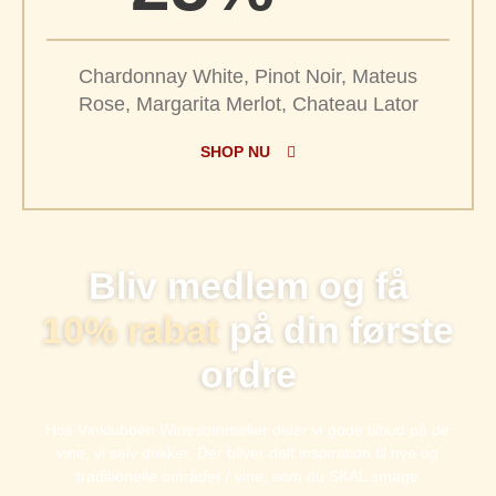
Chardonnay White, Pinot Noir, Mateus
Rose, Margarita Merlot, Chateau Lator
SHOP NU
Bliv medlem og få
10% rabat
på din første
ordre
Hos Vinklubben Winesommelier deler vi gode tilbud på de
vine, vi selv drikker. Der bliver delt inspiration til nye og
traditionelle områder / vine, som du SKAL smage