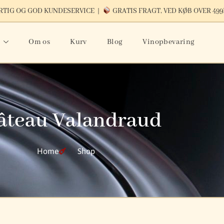
TIG OG GOD KUNDESERVICE |
GRATIS FRAGT, VED KØB OVER 49
Om os
Kurv
Blog
Vinopbevaring
âteau Valandraud
Home
Shop