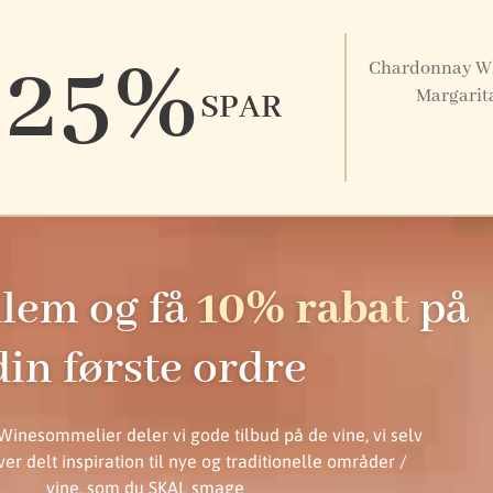
25%
Chardonnay Whi
Margarita
SPAR
lem og få
10% rabat
på
din første ordre
inesommelier deler vi gode tilbud på de vine, vi selv
iver delt inspiration til nye og traditionelle områder /
vine, som du SKAL smage