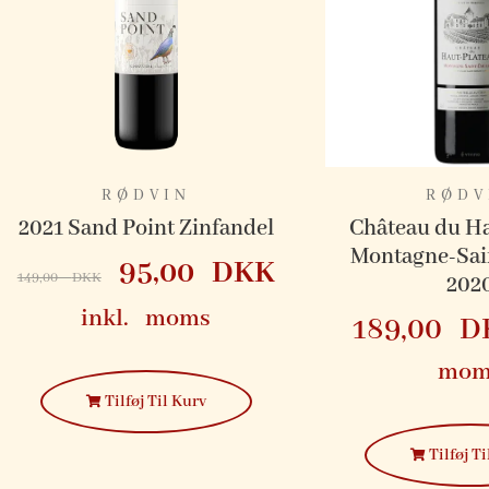
RØDVIN
RØDV
2021 Sand Point Zinfandel
Château du Ha
Montagne-Sai
95,00
DKK
149,00
DKK
202
inkl. moms
189,00
D
mom
Tilføj Til Kurv
Tilføj Ti