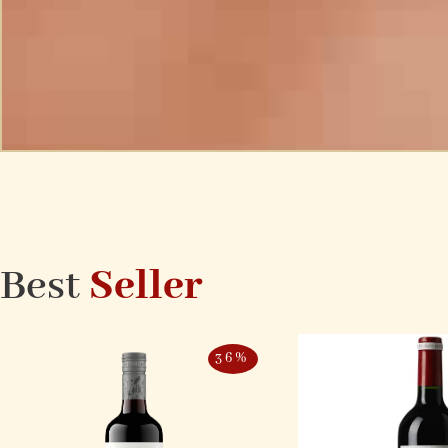
Best
Seller
36%