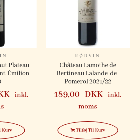
IN
RØDVIN
ut Plateau
Château Lamothe de
nt-Émilion
Bertineau Lalande-de-
0
Pomerol 2021/22
KK
189,00
DKK
inkl.
inkl.
s
moms
l Kurv
Tilføj Til Kurv