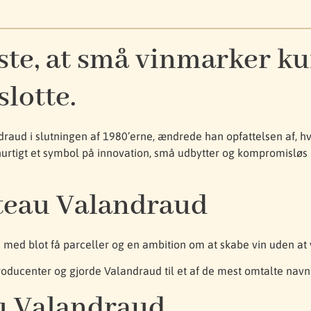
ste, at små vinmarker k
slotte.
aud i slutningen af 1980’erne, ændrede han opfattelsen af, h
rtigt et symbol på innovation, små udbytter og kompromisløs k
teau Valandraud
med blot få parceller og en ambition om at skabe vin uden at 
roducenter og gjorde Valandraud til et af de mest omtalte navn
u Valandraud