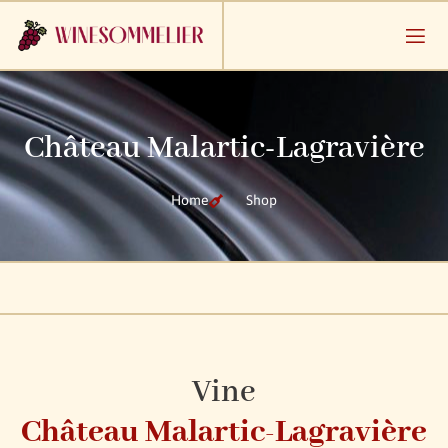
Château Malartic-Lagravière
Home
Shop
Vine
Château Malartic-Lagravière