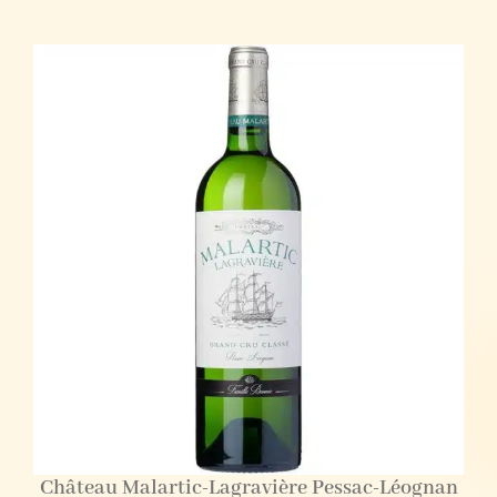
Château Malartic-Lagravière Pessac-Léognan