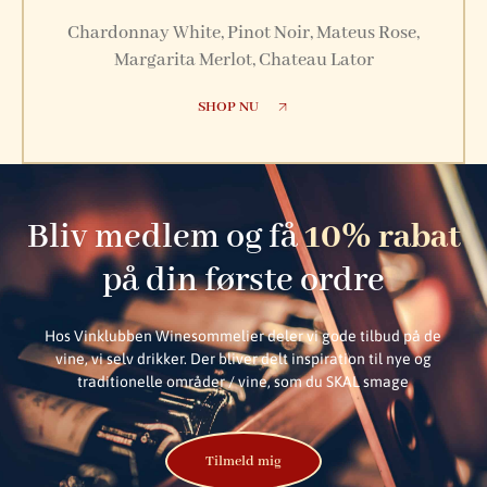
Chardonnay White, Pinot Noir, Mateus Rose,
Margarita Merlot, Chateau Lator
SHOP NU
Bliv medlem og få
10% rabat
på din første ordre
Hos Vinklubben Winesommelier deler vi gode tilbud på de
vine, vi selv drikker. Der bliver delt inspiration til nye og
traditionelle områder / vine, som du SKAL smage
Tilmeld mig