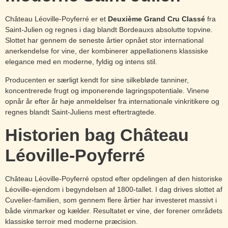
Château Léoville-Poyferré er et
Deuxième Grand Cru Classé
fra
Saint-Julien og regnes i dag blandt Bordeauxs absolutte topvine.
Slottet har gennem de seneste årtier opnået stor international
anerkendelse for vine, der kombinerer appellationens klassiske
elegance med en moderne, fyldig og intens stil.
Producenten er særligt kendt for sine silkebløde tanniner,
koncentrerede frugt og imponerende lagringspotentiale. Vinene
opnår år efter år høje anmeldelser fra internationale vinkritikere og
regnes blandt Saint-Juliens mest eftertragtede.
Historien bag Château
Léoville-Poyferré
Château Léoville-Poyferré opstod efter opdelingen af den historiske
Léoville-ejendom i begyndelsen af 1800-tallet. I dag drives slottet af
Cuvelier-familien, som gennem flere årtier har investeret massivt i
både vinmarker og kælder. Resultatet er vine, der forener områdets
klassiske terroir med moderne præcision.