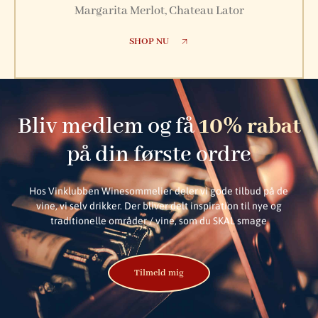
Margarita Merlot, Chateau Lator
SHOP NU
Bliv medlem og få
10% rabat
på din første ordre
Hos Vinklubben Winesommelier deler vi gode tilbud på de
vine, vi selv drikker. Der bliver delt inspiration til nye og
traditionelle områder / vine, som du SKAL smage
Tilmeld mig