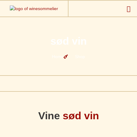
sød vin
Home
Shop
Vine
sød vin