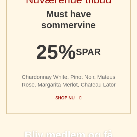
Must have
sommervine
25%
SPAR
Chardonnay White, Pinot Noir, Mateus
Rose, Margarita Merlot, Chateau Lator
SHOP NU
Bliv medlem og få