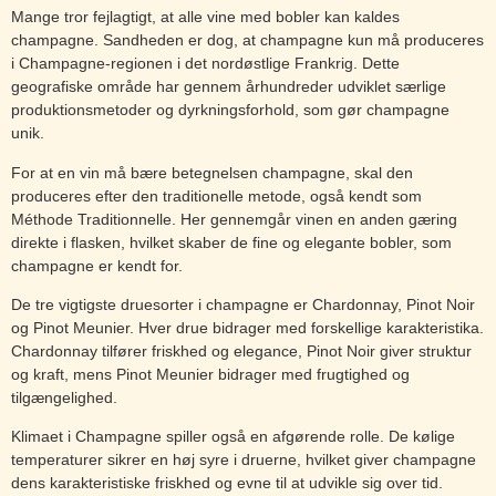
Mange tror fejlagtigt, at alle vine med bobler kan kaldes
champagne. Sandheden er dog, at champagne kun må produceres
i Champagne-regionen i det nordøstlige Frankrig. Dette
geografiske område har gennem århundreder udviklet særlige
produktionsmetoder og dyrkningsforhold, som gør champagne
unik.
For at en vin må bære betegnelsen champagne, skal den
produceres efter den traditionelle metode, også kendt som
Méthode Traditionnelle. Her gennemgår vinen en anden gæring
direkte i flasken, hvilket skaber de fine og elegante bobler, som
champagne er kendt for.
De tre vigtigste druesorter i champagne er Chardonnay, Pinot Noir
og Pinot Meunier. Hver drue bidrager med forskellige karakteristika.
Chardonnay tilfører friskhed og elegance, Pinot Noir giver struktur
og kraft, mens Pinot Meunier bidrager med frugtighed og
tilgængelighed.
Klimaet i Champagne spiller også en afgørende rolle. De kølige
temperaturer sikrer en høj syre i druerne, hvilket giver champagne
dens karakteristiske friskhed og evne til at udvikle sig over tid.