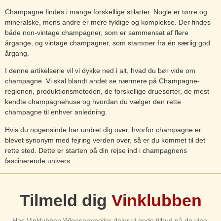
Champagne findes i mange forskellige stilarter. Nogle er tørre og
mineralske, mens andre er mere fyldige og komplekse. Der findes
både non-vintage champagner, som er sammensat af flere
årgange, og vintage champagner, som stammer fra én særlig god
årgang.
I denne artikelserie vil vi dykke ned i alt, hvad du bør vide om
champagne. Vi skal blandt andet se nærmere på Champagne-
regionen, produktionsmetoden, de forskellige druesorter, de mest
kendte champagnehuse og hvordan du vælger den rette
champagne til enhver anledning.
Hvis du nogensinde har undret dig over, hvorfor champagne er
blevet synonym med fejring verden over, så er du kommet til det
rette sted. Dette er starten på din rejse ind i champagnens
fascinerende univers.
Tilmeld dig
Vinklubben
Hos Vinklubben Winesommelier deler vi gode tilbud på de vine,